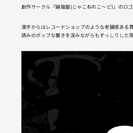
創作サークル「鼬猫盤(じゃこねれこ～ど)」のロ
漢字からはレコードショップのような老舗感ある
読みのポップな響きを汲みながらもずっしりした